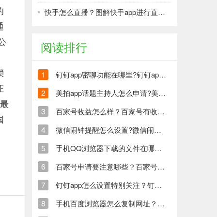
的
快手怎么直播？图解快手app进行直播的方法
通
公
阅读排行
琐
1
钉钉app密聊功能在哪里?钉钉app怎么发起密聊？
证
2
美拍app话题主持人怎么申请?美拍申请话题主持人方法教程
，最
3
百家号收益怎么样？百家号有收益吗？
国
4
微信闹钟提醒怎么设置?微信闹钟提醒设置教程
5
手机QQ浏览器下载的文件在哪里？手机QQ浏览器下载文件路径在哪？
6
百家号申请要注意哪些？百家号申请技巧分享
7
钉钉app怎么设置特别关注？钉钉设置特别关注方法介绍
8
手机百度浏览器怎么复制网址？手机百度浏览器复制网址方法及步骤