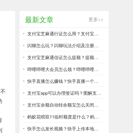
最新文章
更多>>
支付宝芝麻通行证怎么用？支付宝芝麻通行证用法介绍
闪聊怎么玩？闪聊玩法介绍及注册步骤
支付宝芝麻通信证怎么提额？提额通信证申请教程
哔哩哔哩大会员怎么领？哔哩哔哩免费大会员领取步骤
快手直播怎么赚钱？快手直播一个月能赚多少钱？
，不
支付宝app可以办理签证吗？图解支付宝办理出境签证方法教程
功
支付宝余额自动转余额宝怎么关闭？自动转余额宝功能关闭方法及步骤
蚂蚁花呗双11临时额度是什么？蚂蚁花呗双11临时额度怎么提升？
界
快手怎么发长视频？快手上传本地长视频方法介绍
到