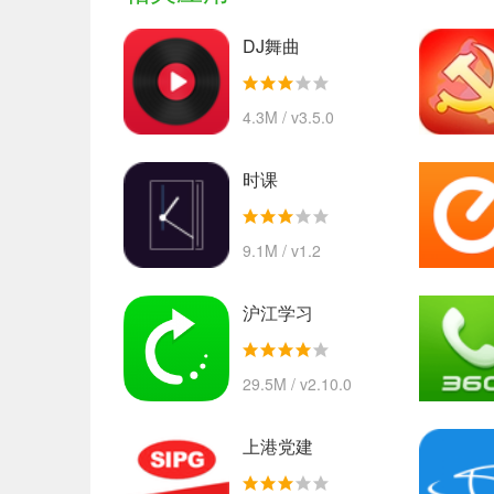
DJ舞曲
4.3M / v3.5.0
时课
9.1M / v1.2
沪江学习
29.5M / v2.10.0
上港党建