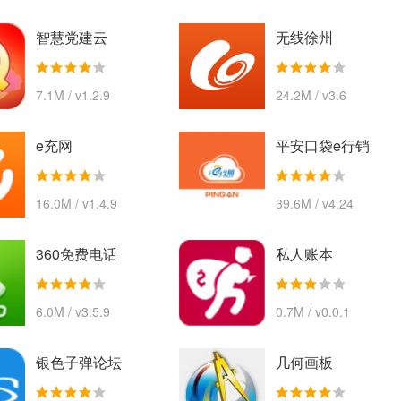
智慧党建云
无线徐州
7.1M / v1.2.9
24.2M / v3.6
e充网
平安口袋e行销
16.0M / v1.4.9
39.6M / v4.24
360免费电话
私人账本
6.0M / v3.5.9
0.7M / v0.0.1
银色子弹论坛
几何画板