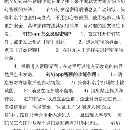
呢？钉钉APP密聊功能在哪？接下来小编就为大家介绍下钉
钉密聊的方法。 在钉钉发起密聊后消息会自动销毁，头
像和名字也会打马赛克，不用担心被截图。使用密聊让聊天
更加安全。具体操作方法其实很简单，有兴趣的朋友请往下
看。
钉钉app怎么发起密聊?
1、首先打开钉钉软
件，点击左上角的【密】图标。 2、进入密聊的界面，
点击【开始密聊】。 3、在联系人里选择要进行密聊的
对象。
4、最后进入密聊界面，在这里可以输入要发送的内容
然后点击发送。
钉钉app密聊的功能作用：
1）消
息被对方读取后会自动销毁; 2）头像和名字打码防止被
截图; 3）消息在服务端不留痕; 4）消息禁止拷贝和
转发; 在钉钉还可以成立企业群，企业群员是经过员工
表格确定的，保障安全。“认证用户”才能进入到“企业
群”中，该群只包含企业内通讯人，一旦出现人事变动，离
职员工会即时从整个通讯录和所有群组中退出。 钉钉