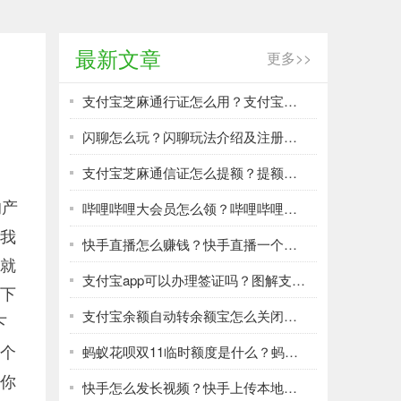
最新文章
更多>>
支付宝芝麻通行证怎么用？支付宝芝麻通行证用法介绍
闪聊怎么玩？闪聊玩法介绍及注册步骤
支付宝芝麻通信证怎么提额？提额通信证申请教程
的产
哔哩哔哩大会员怎么领？哔哩哔哩免费大会员领取步骤
，我
快手直播怎么赚钱？快手直播一个月能赚多少钱？
编就
支付宝app可以办理签证吗？图解支付宝办理出境签证方法教程
要下
支付宝余额自动转余额宝怎么关闭？自动转余额宝功能关闭方法及步骤
下
一个
蚂蚁花呗双11临时额度是什么？蚂蚁花呗双11临时额度怎么提升？
到你
快手怎么发长视频？快手上传本地长视频方法介绍