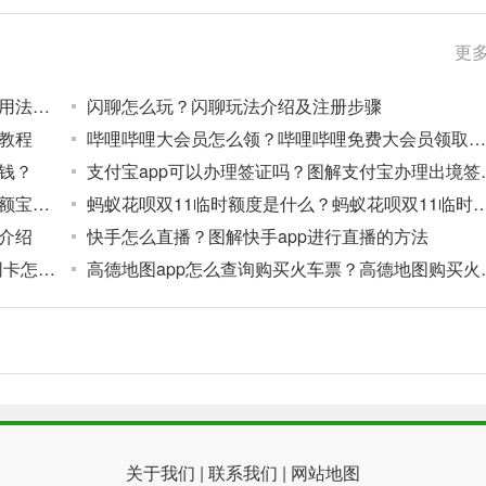
更多
支付宝芝麻通行证怎么用？支付宝芝麻通行证用法介绍
闪聊怎么玩？闪聊玩法介绍及注册步骤
教程
哔哩哔哩大会员怎么领？哔哩哔哩免费大会员领取步骤
钱？
支付宝app可以办
支付宝余额自动转余额宝怎么关闭？自动转余额宝功能关闭方法及步骤
蚂蚁花呗双11临时额度是什么？蚂蚁花呗双11临
介绍
快手怎么直播？图解快手app进行直播的方法
微信wesim全球上网卡是什么?wesim全球上网卡怎么购买?
高德地图app怎么
关于我们
|
联系我们
|
网站地图