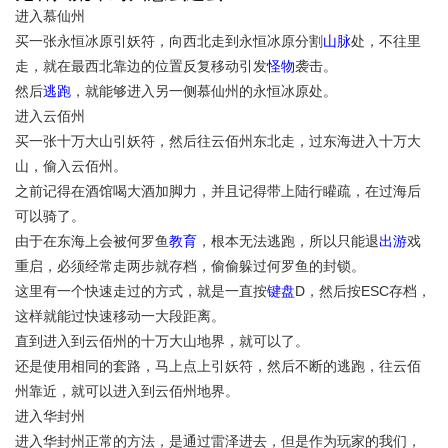
进入慕仙州
买一张永恒冰原引妖符，向西北走到永恒冰原分割
山脉
处，不往里
走，就在最西北靠边的位置反复移动引发
怪物
袭击。
然后
逃跑
，就能够进入另一侧慕仙州的永恒冰原处。
进入云佰州
买一张十万大山引妖符，然后往云佰州东北走，过东海进入十万大
山，偷入云佰州。
之前记得在酒馆喝大酒加脚力，并且记得带上陆行矔疏，在过海后
可以骑了。
由于在东海上会被何罗鱼
教育
，根本无法逃跑，所以只能退
出游
戏
重启，必须经常走两步就存档，偷偷躲过何罗鱼的封锁。
这里有一个快速走过的方式，就是一直按
键盘
D，然后按ESC存档，
这样就能过快速移动一大段距离。
直到进入到云佰州的十万大山地界，就可以了。
还是使用相同的套路，马上点上引妖符，然后不断的逃跑，往云佰
州靠近，就可以进入到云佰州地界。
进入华封州
进入华封州正常的方法，是通过雷泽进去，但是作为玩家的我们，