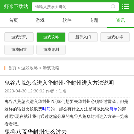
虾米下载站
首页
游戏
软件
专题
资讯
游戏资讯
游戏攻略
新手入门
游戏心得
游戏问答
游戏评测
首页
>
游戏攻略
>
游戏攻略
鬼谷八荒怎么进入华封州-华封州进入方法说明
2023-04-30 12:30:02 作者：佚名
鬼谷八荒怎么进入华封州?玩家们想要去华封州必须经过雷泽，但是
这样的话就比较浪费
时间
的，那么有什么方法是可以比较
简单
的穿
过呢?现在就让我们通过这篇分享的鬼谷八荒华封州进入方法一览来
看看吧。
鬼谷八荒华封州怎么过去