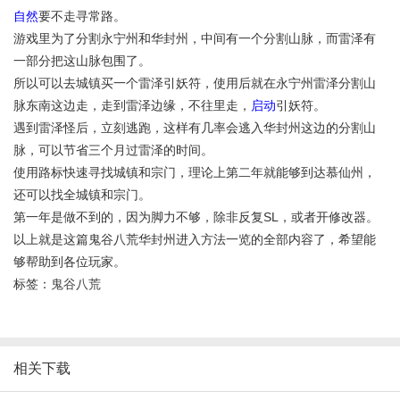
自然
要不走寻常路。
游戏里为了分割永宁州和华封州，中间有一个分割山脉，而雷泽有
一部分把这山脉包围了。
所以可以去城镇买一个雷泽引妖符，使用后就在永宁州雷泽分割山
脉东南这边走，走到雷泽边缘，不往里走，
启动
引妖符。
遇到雷泽怪后，立刻逃跑，这样有几率会逃入华封州这边的分割山
脉，可以节省三个月过雷泽的时间。
使用路标快速寻找城镇和宗门，理论上第二年就能够到达慕仙州，
还可以找全城镇和宗门。
第一年是做不到的，因为脚力不够，除非反复SL，或者开修改器。
以上就是这篇鬼谷八荒华封州进入方法一览的全部内容了，希望能
够帮助到各位玩家。
标签：
鬼谷八荒
相关下载