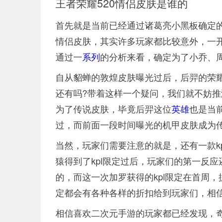
王者荣耀520情侣皮肤是谁的
首先就是当前已经通过诸葛亮小黑板确定的
情侣皮肤，其实许多玩家都比较意外，一开
通过一
系列
的分析来看，确定为了小乔、
自从貂蝉的敦煌皮肤曝光过后，后羿的荣
还有吗?带着这样一个疑问，我们就不妨
为了传说皮肤，毕竟后羿这位
英雄
也是当
过，而前面一段时间曝光的机甲皮肤成为传
当然，玩家们需要注意的就是，还有一款kp
猿得到了kpl限定过后，玩家们的第一反
的，而这一次加罗获得的kpl限定在首周，
定都会有各种各样的折扣给到玩家们，相信
相信喜欢二次元手游的玩家都已经发现，