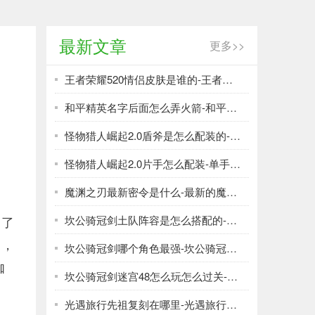
最新文章
更多>>
王者荣耀520情侣皮肤是谁的-王者荣耀2021520皮肤爆料说明
和平精英名字后面怎么弄火箭-和平精英火箭活动介绍
怪物猎人崛起2.0盾斧是怎么配装的-2.0盾斧电锯流配装推荐一览
怪物猎人崛起2.0片手怎么配装-单手剑配装推荐一览
魔渊之刃最新密令是什么-最新的魔渊之刃密令有哪些
出了
坎公骑冠剑土队阵容是怎么搭配的-坎公骑冠剑土队阵容推荐
了，
坎公骑冠剑哪个角色最强-坎公骑冠剑角色强度排行
伽
坎公骑冠剑迷宫48怎么玩怎么过关-​坎公骑冠剑迷宫48攻略大全分享
光遇旅行先祖复刻在哪里-​光遇旅行先祖复刻位置大全分享