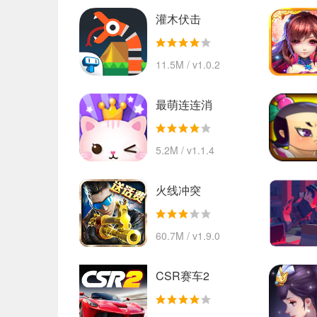
灌木伏击
11.5M / v1.0.2
最萌连连消
5.2M / v1.1.4
火线冲突
60.7M / v1.9.0
CSR赛车2