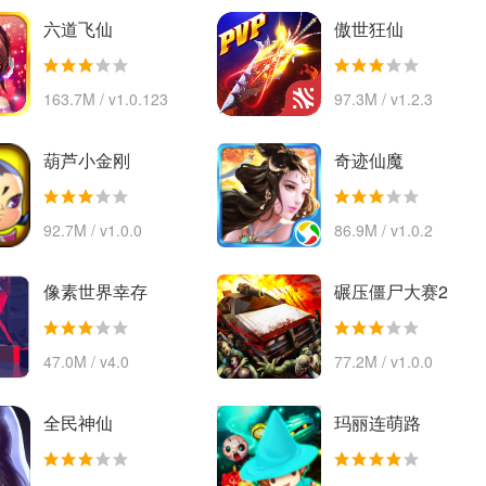
六道飞仙
傲世狂仙
163.7M / v1.0.123
97.3M / v1.2.3
葫芦小金刚
奇迹仙魔
92.7M / v1.0.0
86.9M / v1.0.2
像素世界幸存
碾压僵尸大赛2
47.0M / v4.0
77.2M / v1.0.0
全民神仙
玛丽连萌路