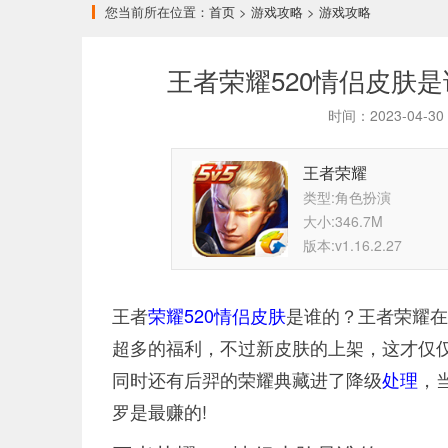
您当前所在位置：
首页
>
游戏攻略
>
游戏攻略
王者荣耀520情侣皮肤是
时间：2023-04-
王者荣耀
类型:角色扮演
大小:346.7M
版本:v1.16.2.27
王者
荣耀
520
情侣
皮肤
是谁的？王者荣耀在
超多的福利，不过新皮肤的上架，这才仅仅
同时还有后羿的荣耀典藏进了降级
处理
，
罗是最赚的!