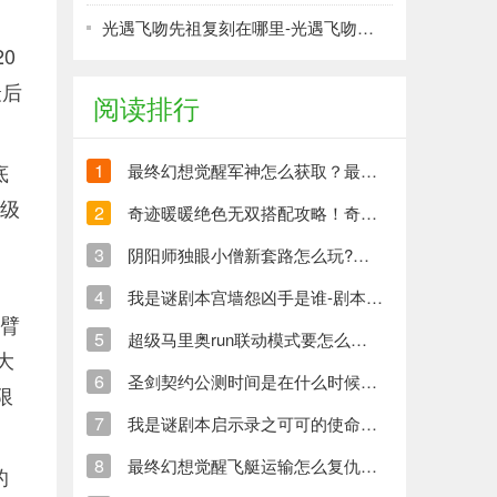
光遇飞吻先祖复刻在哪里-​光遇飞吻先祖复刻位置大全分享
20
最后
阅读排行
底
1
最终幻想觉醒军神怎么获取？最终幻想觉醒军神获取方法介绍！
降级
2
奇迹暖暖绝色无双搭配攻略！奇迹暖暖绝色无双高分搭配秘籍
3
阴阳师独眼小僧新套路怎么玩?阴阳师克制控制流阵容推荐
4
我是谜剧本宫墙怨凶手是谁-剧本宫墙怨答案攻略
长臂
5
超级马里奥run联动模式要怎么解除?超级马里奥run联动模式解除方法
大
6
圣剑契约公测时间是在什么时候？圣剑契约公测时间预测！
限
7
我是谜剧本启示录之可可的使命凶手是谁-剧本启示录之可可的使命答案攻略
8
最终幻想觉醒飞艇运输怎么复仇?最终幻想觉醒飞艇运输复仇介绍!
的