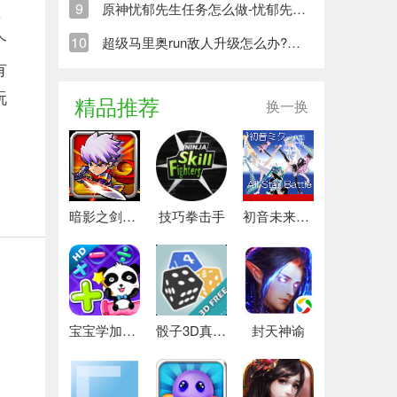
9
原神忧郁先生任务怎么做-忧郁先生任务流程攻略
，
个
10
超级马里奥run敌人升级怎么办?超级马里奥run敌人升级解析
有
玩
精品推荐
换一换
暗影之剑怪物猎人
技巧拳击手
初音未来ABS格斗
宝宝学加法2
骰子3D真实模拟
封天神谕