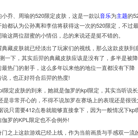
小乔、周瑜的520限定皮肤，这是一款以
音乐
为
主题
的5
始都认为公孙离和李信将获得这一次的520限定，不过
周瑜这两位甜蜜的小情侣，总的来说还是挺不错的。
耀典藏皮肤就已经淡出了玩家们的视线，那么这款皮肤到
推测一下，其实后羿的典藏皮肤应该是没有了，多半是被
前最热门的射手，这么多年以来他的地位一直都没有下降
说，也正好符合后羿的热度!
l限定皮肤的到来，她就是伽罗的kpl限定，其实当听说
应还是非常开心的，不得不说加罗在赛场上的表现还是很强
据说只需要412点卷就能够直接拿下，因为一般情况下kpl
伽罗的KPL限定也不会例外!
奇门之上这款游戏已经上线，作为当前画质与手感双一流