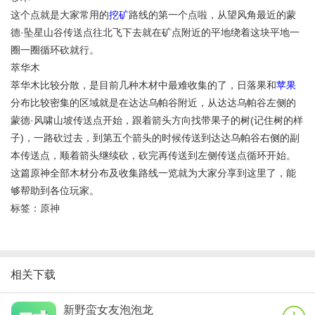
这个点就是大家常用的
挖矿
路线的第一个点啦，从望风角最近的蒙
德·坠星山谷传送点往北飞下去就在矿点附近的平地绕着这块平地一
圈一圈循环砍就行。
萃华木
萃华木比较分散，是目前几种木材中最难收集的了，日落果和
苹果
分布比较密集的区域就是在达达乌帕谷附近，从达达乌帕谷左侧的
蒙德·风啸山坡传送点开始，跟着箭头方向找带果子的树(记住树的样
子)，一路砍过去，到第五个箭头的时候传送到达达乌帕谷右侧的副
本传送点，顺着箭头继续砍，砍完再传送到左侧传送点循环开始。
这篇原神全部木材分布及收集路线一览就为大家分享到这里了，能
够帮助到各位玩家。
标签：
原神
相关下载
新野蛮女友泡泡龙