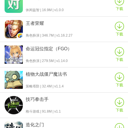
下载
休闲益智 | 16.9M | v1.0.0
王者荣耀
下载
角色扮演 | 346.7M | v1.16.2.27
命运冠位指定（FGO）
下载
角色扮演 | 279.5M | v1.14.0
植物大战僵尸魔法书
下载
策略塔防 | 32.4M | v1.1.4
技巧拳击手
下载
格斗游戏 | 91.8M | v1.1
造化之门