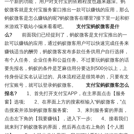
一个新的功能， 用户对支付宝的依赖程度也越来越深。蚂
蚁微客就是支付宝服务窗口推出一款可以赚钱的应用，那么
蚂蚁微客是怎么赚钱的呢?蚂蚁微客在哪里?接下里一起和虾
米游戏下载站小编来看看吧。
支付宝蚂蚁微客是什
么?
前面我们已经提到了，蚂蚁微客是支付宝推出的一
款可以赚钱的应用，通过蚂蚁微客用户可以快速完成任务来
赚钱适当的酬劳，蚂蚁微客发布多款任务供用户自行选择，
有个人任务、企业任务和公益任务。不过要玩蚂蚁微客的话
要先报名，蚂蚁的条件是芝麻信用分要达到500分以上，上
传身份证实名认证过的。具体流程还是很简单的，只要有支
付宝账号，就可以登录蚂蚁微客。
支付宝蚂蚁微客怎么
报名?
1、首先打开支付宝APP，在主界面点击【服务
窗】选项; 2、在界面上方的搜索框输入“蚂蚁微客，”点
击搜索并添加蚂蚁微客服务窗; 3、来到服务窗的界面，
点击左下角的【我要赚钱】，进入下一步; 4、接着我们
就来到了蚂蚁微客的界面，然后再点击右上角的【个人图