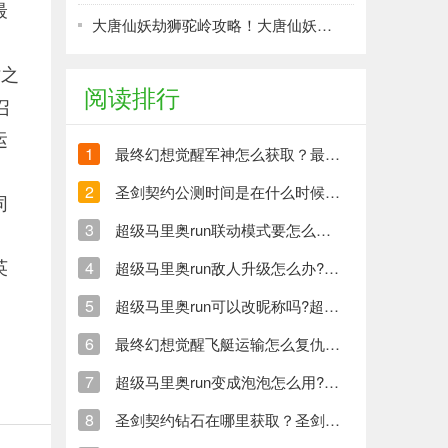
最
大唐仙妖劫狮驼岭攻略！大唐仙妖劫狮驼岭技能详解
之
阅读排行
召
运
1
最终幻想觉醒军神怎么获取？最终幻想觉醒军神获取方法介绍！
2
圣剑契约公测时间是在什么时候？圣剑契约公测时间预测！
同
3
超级马里奥run联动模式要怎么解除?超级马里奥run联动模式解除方法
英
4
超级马里奥run敌人升级怎么办?超级马里奥run敌人升级解析
5
超级马里奥run可以改昵称吗?超级马里奥run昵称修改方法
6
最终幻想觉醒飞艇运输怎么复仇?最终幻想觉醒飞艇运输复仇介绍!
7
超级马里奥run变成泡泡怎么用?超级马里奥run变成泡泡用法解析
8
圣剑契约钻石在哪里获取？圣剑契约钻石获取途径汇总！