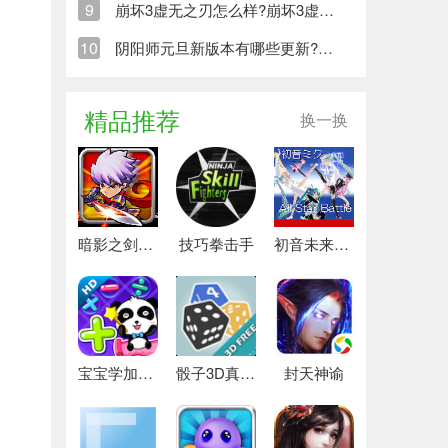
9
崩坏3虚无之刃怎么样?崩坏3虚无之刃适配效果解析
10
阴阳师元旦新版本有哪些更新?阴阳师元旦新版本R卡加强
精品推荐
换一换
暗影之剑怪物猎人
技巧拳击手
初音未来ABS格斗
宝宝学加法2
骰子3D真实模拟
封天神谕