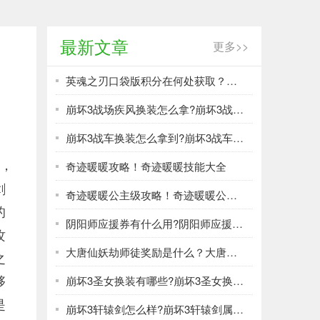
最新文章
更多>>
英魂之刃口袋版积分在何处获取？英魂之刃口袋版积分获取方法大全！
崩坏3战场疾风换装怎么拿?崩坏3战场疾风换装介绍
崩坏3战车换装怎么拿到?崩坏3战车换装简介
雄，
奇迹暖暖攻略！奇迹暖暖技能大全
剑
奇迹暖暖公主级攻略！奇迹暖暖公主级初到麦川攻略大全
的
阴阳师应援券有什么用?阴阳师应援券的使用方法介绍
攻
大唐仙妖劫师徒奖励是什么？大唐仙妖劫师徒任务详解
之
够
崩坏3圣女换装有哪些?崩坏3圣女换装介绍
是
崩坏3轩辕剑怎么样?崩坏3轩辕剑属性分析