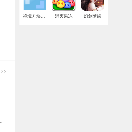
禅境方块高级版
消灭果冻
幻剑梦缘
>>
?圣剑契约守护挑战者玩法攻略!