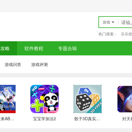
游戏
热门搜索：
乐乐
戏攻略
软件教程
专题合辑
游戏问答
游戏评测
初音未来ABS格斗
宝宝学加法2
骰子3D真实模拟
封天