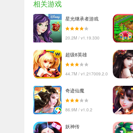
相关游戏
星光继承者游戏
20.2M / v1.19.330
超级8英雄
44.7M / v1.217009.2.0
奇迹仙魔
86.9M / v1.0.2
妖神传