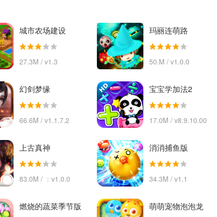
城市农场建设
玛丽连萌路
27.3M / v1.3
50.M / v1.0.0
幻剑梦缘
宝宝学加法2
66.6M / v1.1.7.2
17.0M / v8.9.10.00
上古真神
消消捕鱼版
83.0M / ：v1.0.0
34.3M / v1.1
燃烧的蔬菜季节版
萌萌宠物泡泡龙