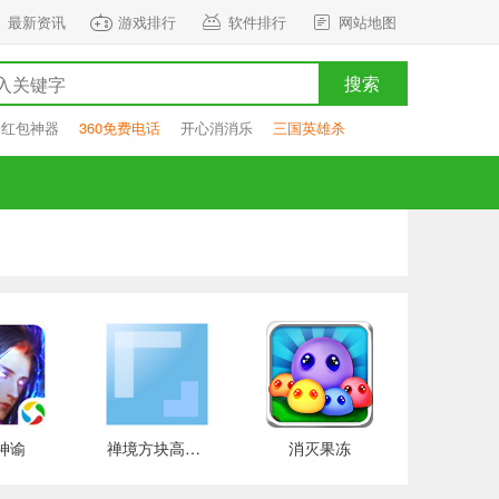
最新资讯
游戏排行
软件排行
网站地图
搜索
抢红包神器
360免费电话
开心消消乐
三国英雄杀
神谕
禅境方块高级版
消灭果冻