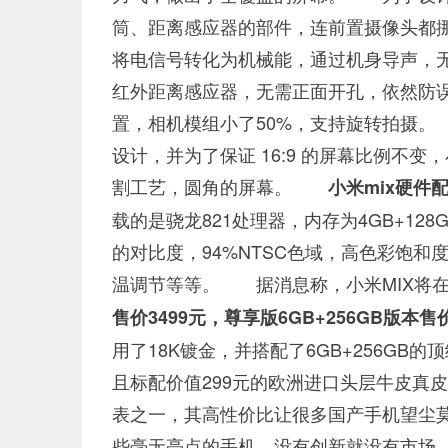
筒、距离感应器的部件，连前置摄像头都
将电信号转化为机械能，通过机身导声，
红外距离感应器，无需正面开孔，依然防
置，相机模组小了50%，支持旋转拍摄。
设计，并为了保证 16:9 的屏幕比例不变
割工艺，圆角的屏幕。
小米mix硬件
载的是骁龙821处理器，内存为4GB+128GB
的对比度，94%NTSC色域，高色彩饱和
温调节等等。 据消息称，小米MIX将在
售价3499元，尊享版6GB+256GB版本售价
用了18K镀金，并搭配了6GB+256GB
且标配价值299元的欧洲进口头层牛皮真
表之一，其高性价比让很多国产手机望尘
些毫无亮点的手机，没有创新就没有市场，