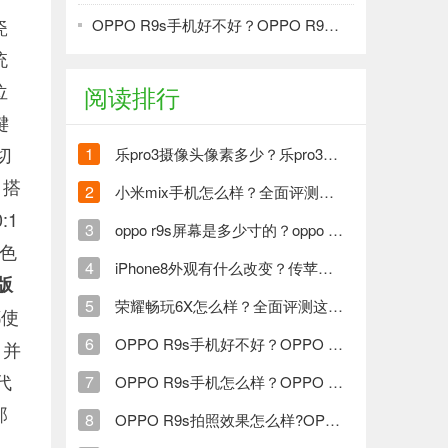
瓷
OPPO R9s手机好不好？OPPO R9s手机全面评测
统
位
阅读排行
键
切
1
乐pro3摄像头像素多少？乐pro3摄像头拍照效果怎么样？
，搭
2
小米mix手机怎么样？全面评测小米首款概念机小米mix
:1
3
oppo r9s屏幕是多少寸的？oppo r9s手机屏幕尺寸有多大？
、色
4
iPhone8外观有什么改变？传苹果8将有3款
B版
5
荣耀畅玩6X怎么样？全面评测这款双摄像头千元神机
都使
6
OPPO R9s手机好不好？OPPO R9s手机全面评测
，并
代
7
OPPO R9s手机怎么样？OPPO R9s上市时间什么时候？
那
8
OPPO R9s拍照效果怎么样?OPPO R9s拍照效果体验