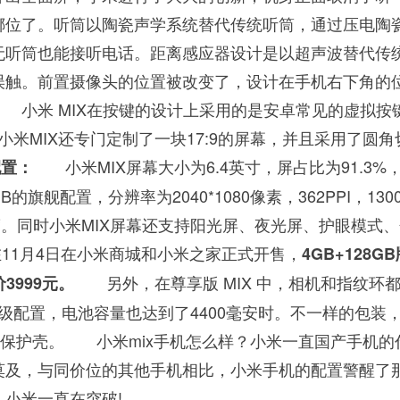
挪位了。听筒以陶瓷声学系统替代传统听筒，通过压电陶
无听筒也能接听电话。距离感应器设计是以超声波替代传
误触。前置摄像头的位置被改变了，设计在手机右下角的
 小米 MIX在按键的设计上采用的是安卓常见的虚拟按
，小米MIX还专门定制了一块17:9的屏幕，并且采用了圆角
小米MIX屏幕大小为6.4英寸，屏占比为91.3%
配置：
的旗舰配置，分辨率为2040*1080像素，362PPI，1300
度。同时小米MIX屏幕还支持阳光屏、夜光屏、护眼模式
11月4日在小米商城和小米之家正式开售，
4GB+128G
另外，在尊享版 MIX 中，相机和指纹环
3999元。
的顶级配置，电池容量也达到了4400毫安时。不一样的包装
皮保护壳。 小米mix手机怎么样？小米一直国产手机的
莫及，与同价位的其他手机相比，小米手机的配置警醒了
小米一直在突破!