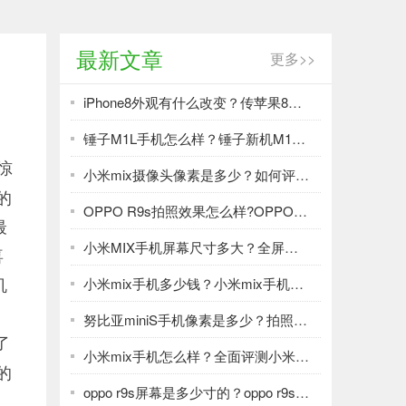
最新文章
更多>>
iPhone8外观有什么改变？传苹果8将有3款
锤子M1L手机怎么样？锤子新机M1L全面评测
惊
小米mix摄像头像素是多少？如何评价小米mix的全面屏概念手机？
的
OPPO R9s拍照效果怎么样?OPPO R9s拍照效果体验
最
小米MIX手机屏幕尺寸多大？全屏手机小米MIX配置图一览
喜
机
小米mix手机多少钱？小米mix手机上市时间一览
努比亚miniS手机像素是多少？拍照神机努比亚Z11 miniS评测
了
小米mix手机怎么样？全面评测小米首款概念机小米mix
的
oppo r9s屏幕是多少寸的？oppo r9s手机屏幕尺寸有多大？