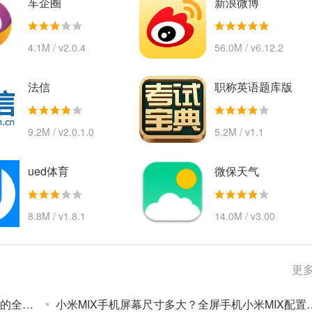
车企圈
新浪微博
4.1M / v2.0.4
56.0M / v6.12.2
法信
职称英语题库版
9.2M / v2.0.1.0
5.2M / v1.1
ued体育
微保天气
8.8M / v1.8.1
14.0M / v3.00
更多
小米mix摄像头像素是多少？如何评价小米mix的全面屏概念手机？
小米MIX手机屏幕尺寸多大？