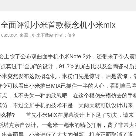
？全面评测小米首款概念机小米mix
08 06:30:01 来源：虾米下载站 作者：佚名
会上除了公布双曲面手机小米Note 2外，还带来了令人震
点莫过于“全屏”的设计，91.3%的屏占比以及全陶瓷材质
米突然发布这款概念机，米粉们先是惊讶，后是震惊，
变可以看出小米推出MIX已抓住一半的人心，看到自己
新点，也不失为一种的欣慰吧。在这个模仿来模仿去的手
模仿，不过全屏手机的技术不是一天两天就可以设计出来
首先小米MIX在屏幕设计上下足了功夫，请来
么样?
·斯塔克亲自设计。一毫米一毫米的精心打磨，费了非常大
出全面屏，小米进行了大大的创新，机身正面取消了听