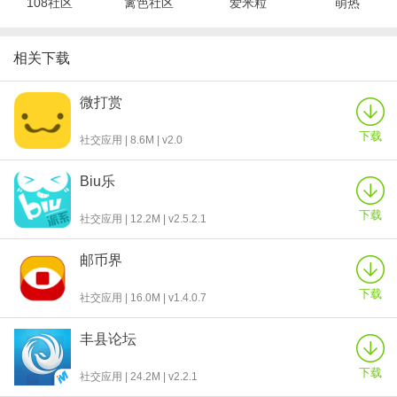
108社区
篱笆社区
爱米粒
萌热
添加身边好友与其畅聊，或许你身边的某个朋友就是你要等的天
使。
【个人中心】
相关下载
丰富个人信息，让懂你的人能够更快的与你相见。
天使来了更新日志
微打赏
1、天使来了全新改版，从视觉到功能，给您完全不一样的新感受。
下载
社交应用 | 8.6M | v2.0
2、增加话题新模块，拉好友一起来讨论吧。
3、增加活动新模块约起来。
Biu乐
4、更多活动期待您的发现和参加。
下载
社交应用 | 12.2M | v2.5.2.1
邮币界
下载
社交应用 | 16.0M | v1.4.0.7
丰县论坛
下载
社交应用 | 24.2M | v2.2.1