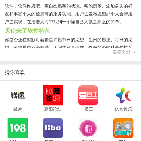
软件，软件许愿吧、查自己愿望的状况、帮他圆梦、添加身边的好
友和丰富个人的信息等的服务功能。用户去发布愿望那个人会帮用
户去实现，在浩浩人海中找到一个懂自己人就是那么的简单。
天使来了软件特色
你是否还在默默对着繁星许愿节日的愿望、生日的愿望、每日的愿
望，可惜星空不会有爱，人间才有真情在。然而如今的社会匆忙又
显示全部
噪杂，在茫茫人流中找到一位懂你的人太难。
天使来了让你的愿望不再只是梦想，而会变为现实。你发布愿望懂
你的人帮你实现，在浩浩人海中找到一个懂你的人从此这么简单。
猜你喜欢
天使来了功能介绍
【许愿吧】
发布愿望，生日愿望、每日愿望、节日愿望一目了然。
【天使快来】
钱途
襄阳论坛
i员工
亿奇娱乐
查自己愿望状况，看懂你的人离你还有多远。
【帮他圆梦】
除了等待懂你的人到来，主动出击当然更为重要。
【身边天使】